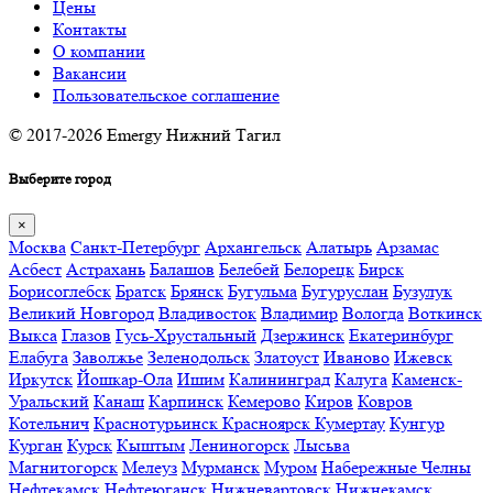
Цены
Контакты
О компании
Вакансии
Пользовательское соглашение
© 2017-2026 Emergy Нижний Тагил
Выберите город
×
Москва
Санкт-Петербург
Архангельск
Алатырь
Арзамас
Асбест
Астрахань
Балашов
Белебей
Белорецк
Бирск
Борисоглебск
Братск
Брянск
Бугульма
Бугуруслан
Бузулук
Великий Новгород
Владивосток
Владимир
Вологда
Воткинск
Выкса
Глазов
Гусь-Хрустальный
Дзержинск
Екатеринбург
Елабуга
Заволжье
Зеленодольск
Златоуст
Иваново
Ижевск
Иркутск
Йошкар-Ола
Ишим
Калининград
Калуга
Каменск-
Уральский
Канаш
Карпинск
Кемерово
Киров
Ковров
Котельнич
Краснотурьинск
Красноярск
Кумертау
Кунгур
Курган
Курск
Кыштым
Лениногорск
Лысьва
Магнитогорск
Мелеуз
Мурманск
Муром
Набережные Челны
Нефтекамск
Нефтеюганск
Нижневартовск
Нижнекамск