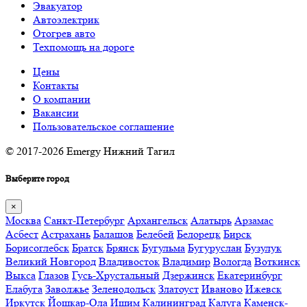
Эвакуатор
Автоэлектрик
Отогрев авто
Техпомощь на дороге
Цены
Контакты
О компании
Вакансии
Пользовательское соглашение
© 2017-2026 Emergy Нижний Тагил
Выберите город
×
Москва
Санкт-Петербург
Архангельск
Алатырь
Арзамас
Асбест
Астрахань
Балашов
Белебей
Белорецк
Бирск
Борисоглебск
Братск
Брянск
Бугульма
Бугуруслан
Бузулук
Великий Новгород
Владивосток
Владимир
Вологда
Воткинск
Выкса
Глазов
Гусь-Хрустальный
Дзержинск
Екатеринбург
Елабуга
Заволжье
Зеленодольск
Златоуст
Иваново
Ижевск
Иркутск
Йошкар-Ола
Ишим
Калининград
Калуга
Каменск-